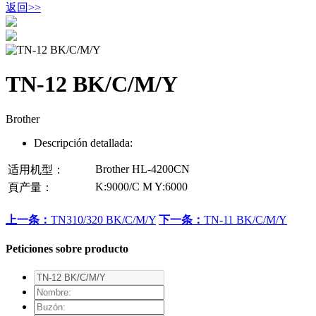
返回
>>
TN-12 BK/C/M/Y
Brother
Descripción detallada:
Brother HL-4200CN
适用机型：
K:9000/C M Y:6000
頁产量：
上一条：
TN310/320 BK/C/M/Y
下一条：
TN-11 BK/C/M/Y
Peticiones sobre producto