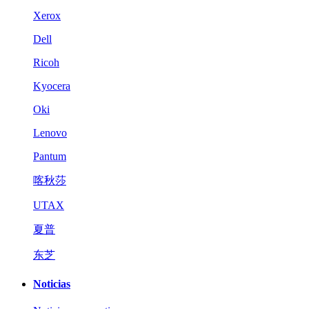
Xerox
Dell
Ricoh
Kyocera
Oki
Lenovo
Pantum
喀秋莎
UTAX
夏普
东芝
Noticias