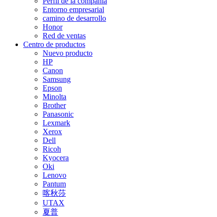
Perfil de la compañía
Entorno empresarial
camino de desarrollo
Honor
Red de ventas
Centro de productos
Nuevo producto
HP
Canon
Samsung
Epson
Minolta
Brother
Panasonic
Lexmark
Xerox
Dell
Ricoh
Kyocera
Oki
Lenovo
Pantum
喀秋莎
UTAX
夏普