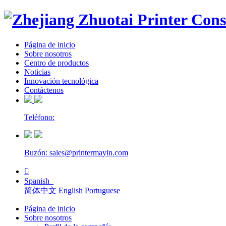
Página de inicio
Sobre nosotros
Centro de productos
Noticias
Innovación tecnológica
Contáctenos
Teléfono:
Buzón: sales@printermayin.com

Spanish
简体中文
English
Portuguese
Página de inicio
Sobre nosotros