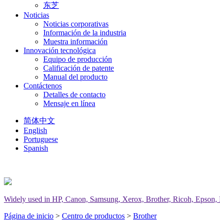
东芝
Noticias
Noticias corporativas
Información de la industria
Muestra información
Innovación tecnológica
Equipo de producción
Calificación de patente
Manual del producto
Contáctenos
Detalles de contacto
Mensaje en línea
简体中文
English
Portuguese
Spanish
Widely used in HP, Canon, Samsung, Xerox, Brother, Ricoh, Epson, Del
Página de inicio
>
Centro de productos
>
Brother