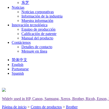
东芝
Noticias
Noticias corporativas
Información de la industria
Muestra información
Innovación tecnológica
Equipo de producción
Calificación de patente
Manual del producto
Contáctenos
Detalles de contacto
Mensaje en línea
简体中文
English
Portuguese
Spanish
Widely used in HP, Canon, Samsung, Xerox, Brother, Ricoh, Epson, Del
Página de inicio
>
Centro de productos
>
Brother