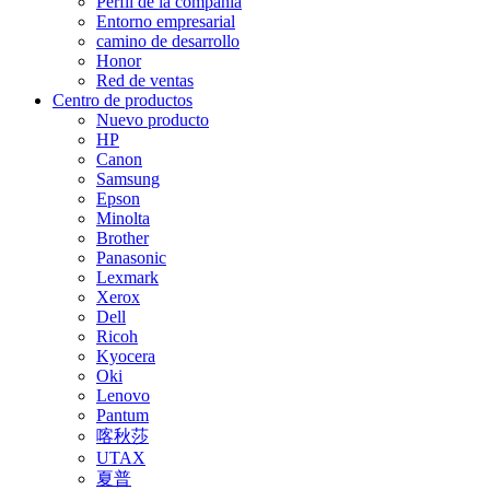
Perfil de la compañía
Entorno empresarial
camino de desarrollo
Honor
Red de ventas
Centro de productos
Nuevo producto
HP
Canon
Samsung
Epson
Minolta
Brother
Panasonic
Lexmark
Xerox
Dell
Ricoh
Kyocera
Oki
Lenovo
Pantum
喀秋莎
UTAX
夏普