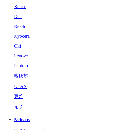
Xerox
Dell
Ricoh
Kyocera
Oki
Lenovo
Pantum
喀秋莎
UTAX
夏普
东芝
Noticias