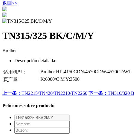
返回
>>
TN315/325 BK/C/M/Y
Brother
Descripción detallada:
Brother HL-4150CDN/4570CDW/4570CDWT
适用机型：
K:6000/C M Y:3500
頁产量：
上一条：
TN2215/TN420/TN2210/TN2260
下一条：
TN310/320 
Peticiones sobre producto