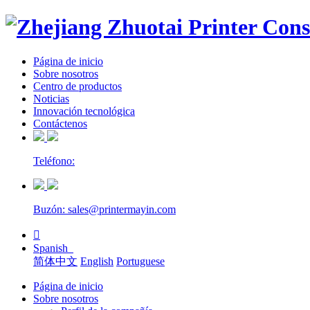
Página de inicio
Sobre nosotros
Centro de productos
Noticias
Innovación tecnológica
Contáctenos
Teléfono:
Buzón: sales@printermayin.com

Spanish
简体中文
English
Portuguese
Página de inicio
Sobre nosotros