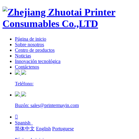
Página de inicio
Sobre nosotros
Centro de productos
Noticias
Innovación tecnológica
Contáctenos
Teléfono:
Buzón: sales@printermayin.com

Spanish
简体中文
English
Portuguese