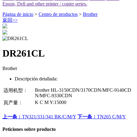
Epson, Dell and other printer / copier series.
Página de inicio
>
Centro de productos
>
Brother
返回
>>
DR261CL
Brother
Descripción detallada:
Brother HL-3150CDN/3170CDN/MFC-9140CD
适用机型：
N/MFC-9330CDN
K C M Y:15000
頁产量：
上一条：
TN321/331/341 BK/C/M/Y
下一条：
TN265 C/M/Y
Peticiones sobre producto