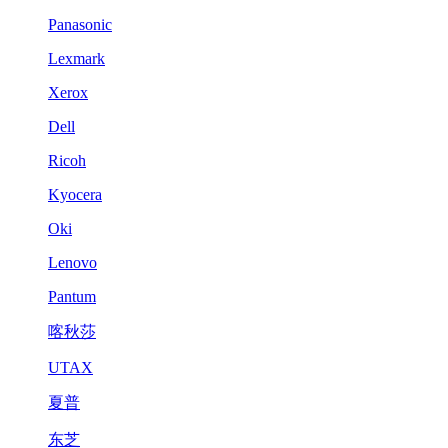
Panasonic
Lexmark
Xerox
Dell
Ricoh
Kyocera
Oki
Lenovo
Pantum
喀秋莎
UTAX
夏普
东芝