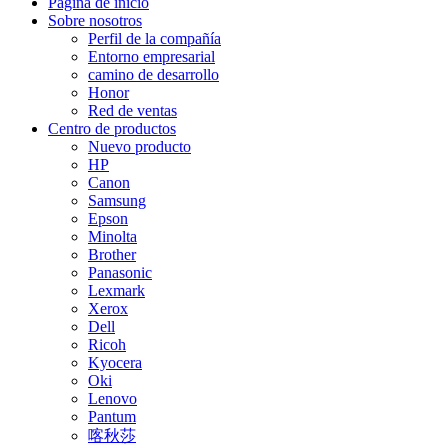
Página de inicio
Sobre nosotros
Perfil de la compañía
Entorno empresarial
camino de desarrollo
Honor
Red de ventas
Centro de productos
Nuevo producto
HP
Canon
Samsung
Epson
Minolta
Brother
Panasonic
Lexmark
Xerox
Dell
Ricoh
Kyocera
Oki
Lenovo
Pantum
喀秋莎