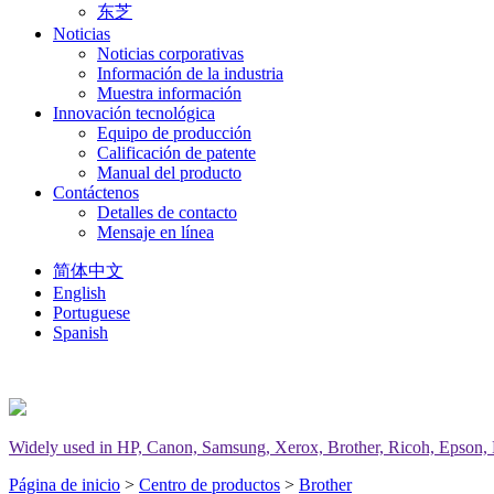
东芝
Noticias
Noticias corporativas
Información de la industria
Muestra información
Innovación tecnológica
Equipo de producción
Calificación de patente
Manual del producto
Contáctenos
Detalles de contacto
Mensaje en línea
简体中文
English
Portuguese
Spanish
Widely used in HP, Canon, Samsung, Xerox, Brother, Ricoh, Epson, Del
Página de inicio
>
Centro de productos
>
Brother