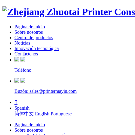
Página de inicio
Sobre nosotros
Centro de productos
Noticias
Innovación tecnológica
Contáctenos
Teléfono:
Buzón: sales@printermayin.com

Spanish
简体中文
English
Portuguese
Página de inicio
Sobre nosotros