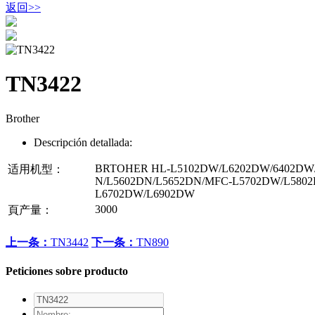
返回
>>
TN3422
Brother
Descripción detallada:
BRTOHER HL-L5102DW/L6202DW/6402DW
适用机型：
N/L5602DN/L5652DN/MFC-L5702DW/L580
L6702DW/L6902DW
3000
頁产量：
上一条：
TN3442
下一条：
TN890
Peticiones sobre producto