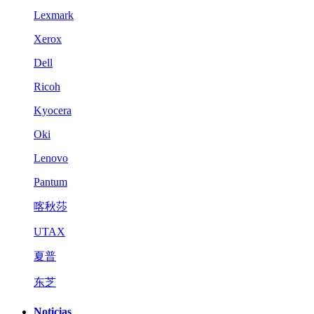
Lexmark
Xerox
Dell
Ricoh
Kyocera
Oki
Lenovo
Pantum
喀秋莎
UTAX
夏普
东芝
Noticias