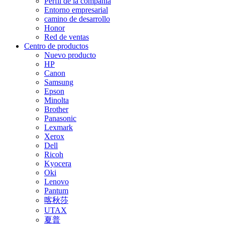
Perfil de la compañía
Entorno empresarial
camino de desarrollo
Honor
Red de ventas
Centro de productos
Nuevo producto
HP
Canon
Samsung
Epson
Minolta
Brother
Panasonic
Lexmark
Xerox
Dell
Ricoh
Kyocera
Oki
Lenovo
Pantum
喀秋莎
UTAX
夏普