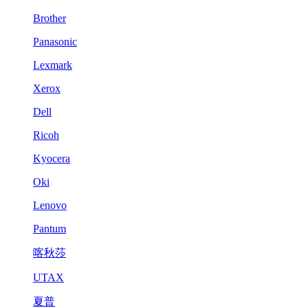
Brother
Panasonic
Lexmark
Xerox
Dell
Ricoh
Kyocera
Oki
Lenovo
Pantum
喀秋莎
UTAX
夏普