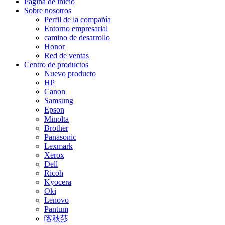
Página de inicio
Sobre nosotros
Perfil de la compañía
Entorno empresarial
camino de desarrollo
Honor
Red de ventas
Centro de productos
Nuevo producto
HP
Canon
Samsung
Epson
Minolta
Brother
Panasonic
Lexmark
Xerox
Dell
Ricoh
Kyocera
Oki
Lenovo
Pantum
喀秋莎