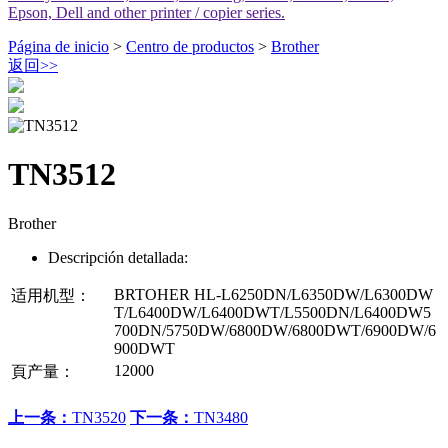
Epson, Dell and other printer / copier series.
Página de inicio
>
Centro de productos
>
Brother
返回
>>
TN3512
Brother
Descripción detallada:
BRTOHER HL-L6250DN/L6350DW/L6300DW
适用机型：
T/L6400DW/L6400DWT/L5500DN/L6400DW5
700DN/5750DW/6800DW/6800DWT/6900DW/6
900DWT
12000
頁产量：
上一条：
TN3520
下一条：
TN3480