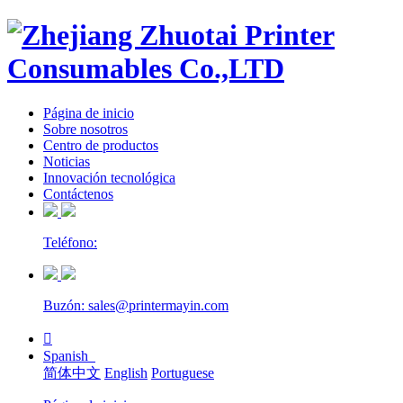
Página de inicio
Sobre nosotros
Centro de productos
Noticias
Innovación tecnológica
Contáctenos
Teléfono:
Buzón: sales@printermayin.com

Spanish
简体中文
English
Portuguese