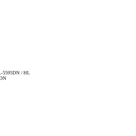
-5595DN / HL
0DN