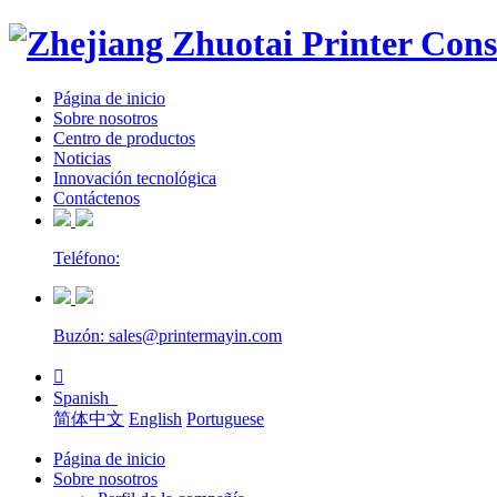
Página de inicio
Sobre nosotros
Centro de productos
Noticias
Innovación tecnológica
Contáctenos
Teléfono:
Buzón: sales@printermayin.com

Spanish
简体中文
English
Portuguese
Página de inicio
Sobre nosotros