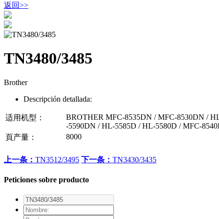
返回
>>
TN3480/3485
Brother
Descripción detallada:
BROTHER MFC-8535DN / MFC-8530DN / HL
适用机型：
-5590DN / HL-5585D / HL-5580D / MFC-854
8000
頁产量：
上一条：
TN3512/3495
下一条：
TN3430/3435
Peticiones sobre producto