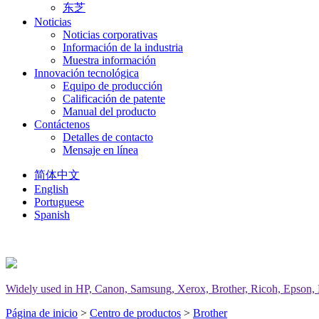
东芝
Noticias
Noticias corporativas
Información de la industria
Muestra información
Innovación tecnológica
Equipo de producción
Calificación de patente
Manual del producto
Contáctenos
Detalles de contacto
Mensaje en línea
简体中文
English
Portuguese
Spanish
Widely used in HP, Canon, Samsung, Xerox, Brother, Ricoh, Epson, Del
Página de inicio
>
Centro de productos
>
Brother