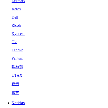
Lexmark
Xerox
Dell
Ricoh
Kyocera
Oki
Lenovo
Pantum
喀秋莎
UTAX
夏普
东芝
Noticias