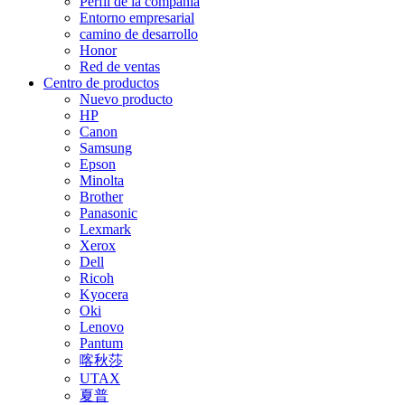
Perfil de la compañía
Entorno empresarial
camino de desarrollo
Honor
Red de ventas
Centro de productos
Nuevo producto
HP
Canon
Samsung
Epson
Minolta
Brother
Panasonic
Lexmark
Xerox
Dell
Ricoh
Kyocera
Oki
Lenovo
Pantum
喀秋莎
UTAX
夏普