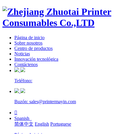
Página de inicio
Sobre nosotros
Centro de productos
Noticias
Innovación tecnológica
Contáctenos
Teléfono:
Buzón: sales@printermayin.com

Spanish
简体中文
English
Portuguese