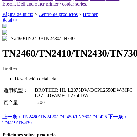
Epson, Dell and other printer / copier series.
Página de inicio
>
Centro de productos
>
Brother
返回
>>
TN2460/TN2410/TN2430/TN73
Brother
Descripción detallada:
BROTHER HL-L2375DW/DCPL2550DW/MFC
适用机型：
L2715DW/MFCL2750DW
1200
頁产量：
上一条：
TN2480/TN2420/TN2450/TN760/TN2425
下一条：
TN419/TN439
Peticiones sobre producto