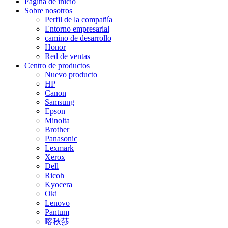
Página de inicio
Sobre nosotros
Perfil de la compañía
Entorno empresarial
camino de desarrollo
Honor
Red de ventas
Centro de productos
Nuevo producto
HP
Canon
Samsung
Epson
Minolta
Brother
Panasonic
Lexmark
Xerox
Dell
Ricoh
Kyocera
Oki
Lenovo
Pantum
喀秋莎