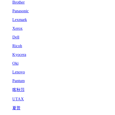
Brother
Panasonic
Lexmark
Xerox
Dell
Ricoh
Kyocera
Oki
Lenovo
Pantum
喀秋莎
UTAX
夏普