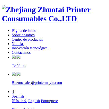
Página de inicio
Sobre nosotros
Centro de productos
Noticias
Innovación tecnológica
Contáctenos
Teléfono:
Buzón: sales@printermayin.com

Spanish
简体中文
English
Portuguese