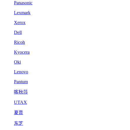
Panasonic
Lexmark
Xerox
Dell
Ricoh
Kyocera
Oki
Lenovo
Pantum
喀秋莎
UTAX
夏普
东芝