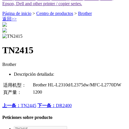
Epson, Dell and other printer / copier series.
Página de inicio
>
Centro de productos
>
Brother
返回
>>
TN2415
Brother
Descripción detallada:
Brother HL-L2310d/L2375dw/MFC-L2770DW
适用机型：
1200
頁产量：
上一条：
TN2445
下一条：
DR2400
Peticiones sobre producto