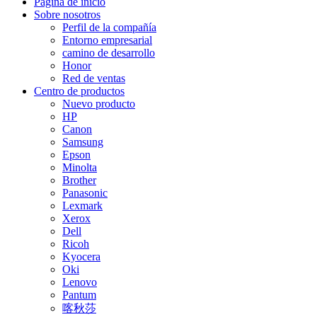
Página de inicio
Sobre nosotros
Perfil de la compañía
Entorno empresarial
camino de desarrollo
Honor
Red de ventas
Centro de productos
Nuevo producto
HP
Canon
Samsung
Epson
Minolta
Brother
Panasonic
Lexmark
Xerox
Dell
Ricoh
Kyocera
Oki
Lenovo
Pantum
喀秋莎