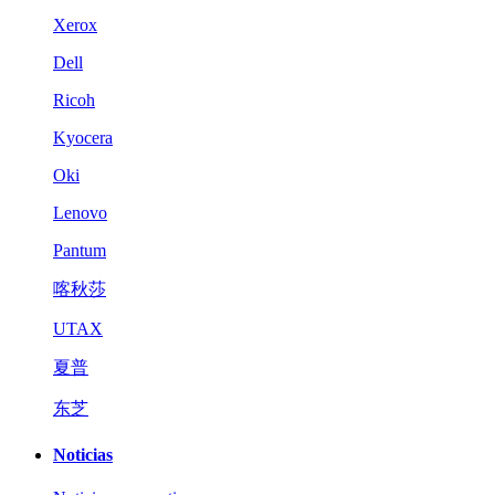
Xerox
Dell
Ricoh
Kyocera
Oki
Lenovo
Pantum
喀秋莎
UTAX
夏普
东芝
Noticias