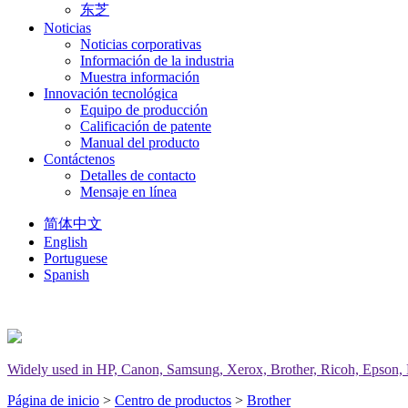
东芝
Noticias
Noticias corporativas
Información de la industria
Muestra información
Innovación tecnológica
Equipo de producción
Calificación de patente
Manual del producto
Contáctenos
Detalles de contacto
Mensaje en línea
简体中文
English
Portuguese
Spanish
Widely used in HP, Canon, Samsung, Xerox, Brother, Ricoh, Epson, Del
Página de inicio
>
Centro de productos
>
Brother