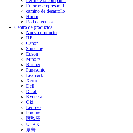
Perfil de la compañía
Entorno empresarial
camino de desarrollo
Honor
Red de ventas
Centro de productos
Nuevo producto
HP
Canon
Samsung
Epson
Minolta
Brother
Panasonic
Lexmark
Xerox
Dell
Ricoh
Kyocera
Oki
Lenovo
Pantum
喀秋莎
UTAX
夏普