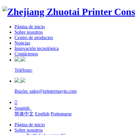
Página de inicio
Sobre nosotros
Centro de productos
Noticias
Innovación tecnológica
Contáctenos
Teléfono:
Buzón: sales@printermayin.com

Spanish
简体中文
English
Portuguese
Página de inicio
Sobre nosotros