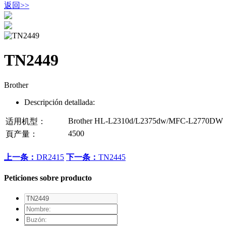
返回
>>
TN2449
Brother
Descripción detallada:
Brother HL-L2310d/L2375dw/MFC-L2770DW
适用机型：
4500
頁产量：
上一条：
DR2415
下一条：
TN2445
Peticiones sobre producto