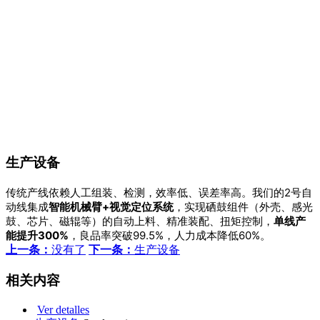
生产设备
传统产线依赖人工组装、检测，效率低、误差率高。我们的2号自
动线集成
智能机械臂+视觉定位系统
，实现硒鼓组件（外壳、感光
鼓、芯片、磁辊等）的自动上料、精准装配、扭矩控制，
单线产
能提升300%
，良品率突破99.5%，人力成本降低60%。
上一条：
没有了
下一条：
生产设备
相关内容
Ver detalles