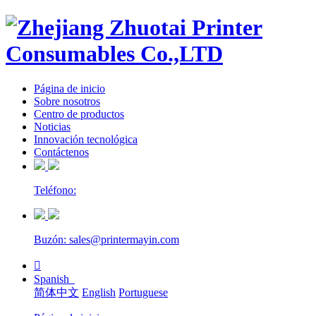
Página de inicio
Sobre nosotros
Centro de productos
Noticias
Innovación tecnológica
Contáctenos
Teléfono:
Buzón: sales@printermayin.com

Spanish
简体中文
English
Portuguese