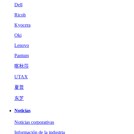
Dell
Ricoh
Kyocera
Oki
Lenovo
Pantum
喀秋莎
UTAX
夏普
东芝
Noticias
Noticias corporativas
Información de la industria