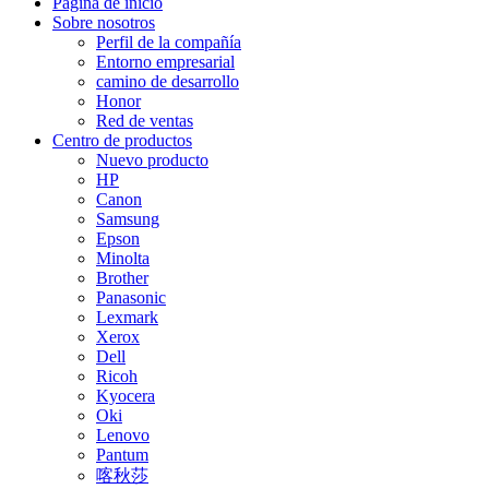
Página de inicio
Sobre nosotros
Perfil de la compañía
Entorno empresarial
camino de desarrollo
Honor
Red de ventas
Centro de productos
Nuevo producto
HP
Canon
Samsung
Epson
Minolta
Brother
Panasonic
Lexmark
Xerox
Dell
Ricoh
Kyocera
Oki
Lenovo
Pantum
喀秋莎