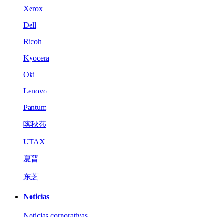
Xerox
Dell
Ricoh
Kyocera
Oki
Lenovo
Pantum
喀秋莎
UTAX
夏普
东芝
Noticias
Noticias corporativas