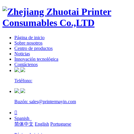
Página de inicio
Sobre nosotros
Centro de productos
Noticias
Innovación tecnológica
Contáctenos
Teléfono:
Buzón: sales@printermayin.com

Spanish
简体中文
English
Portuguese