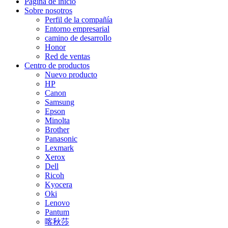
Página de inicio
Sobre nosotros
Perfil de la compañía
Entorno empresarial
camino de desarrollo
Honor
Red de ventas
Centro de productos
Nuevo producto
HP
Canon
Samsung
Epson
Minolta
Brother
Panasonic
Lexmark
Xerox
Dell
Ricoh
Kyocera
Oki
Lenovo
Pantum
喀秋莎