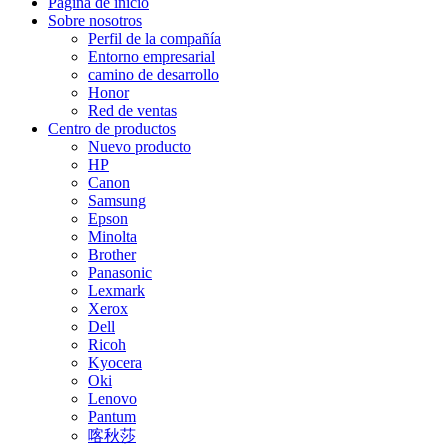
Página de inicio
Sobre nosotros
Perfil de la compañía
Entorno empresarial
camino de desarrollo
Honor
Red de ventas
Centro de productos
Nuevo producto
HP
Canon
Samsung
Epson
Minolta
Brother
Panasonic
Lexmark
Xerox
Dell
Ricoh
Kyocera
Oki
Lenovo
Pantum
喀秋莎