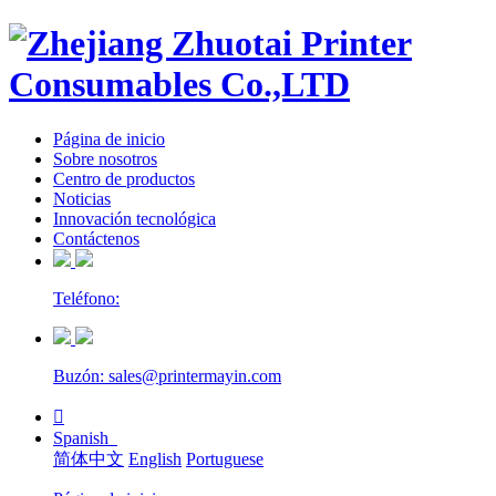
Página de inicio
Sobre nosotros
Centro de productos
Noticias
Innovación tecnológica
Contáctenos
Teléfono:
Buzón: sales@printermayin.com

Spanish
简体中文
English
Portuguese