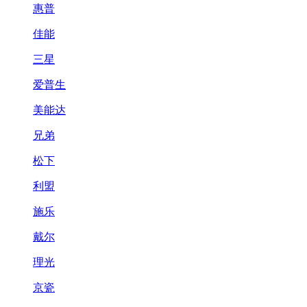
惠普
佳能
三星
爱普生
美能达
兄弟
松下
利盟
施乐
戴尔
理光
京瓷