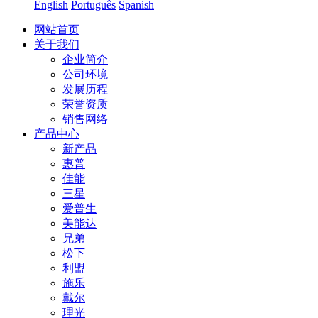
English
Português
Spanish
网站首页
关于我们
企业简介
公司环境
发展历程
荣誉资质
销售网络
产品中心
新产品
惠普
佳能
三星
爱普生
美能达
兄弟
松下
利盟
施乐
戴尔
理光