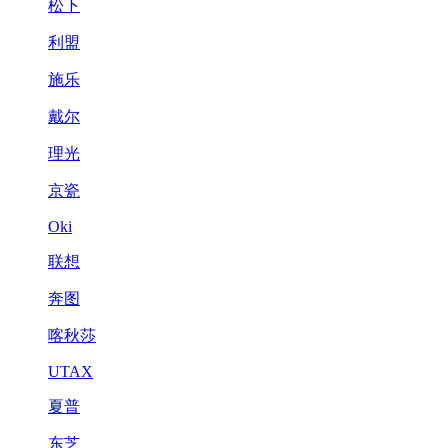
松下
利盟
施乐
戴尔
理光
京瓷
Oki
联想
奔图
喀秋莎
UTAX
夏普
东芝