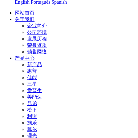
English
Português
Spanish
网站首页
关于我们
企业简介
公司环境
发展历程
荣誉资质
销售网络
产品中心
新产品
惠普
佳能
三星
爱普生
美能达
兄弟
松下
利盟
施乐
戴尔
理光