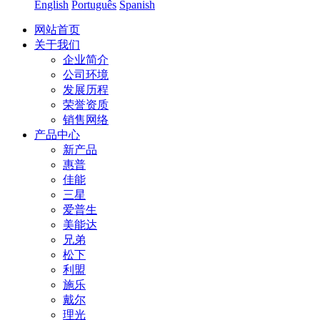
English
Português
Spanish
网站首页
关于我们
企业简介
公司环境
发展历程
荣誉资质
销售网络
产品中心
新产品
惠普
佳能
三星
爱普生
美能达
兄弟
松下
利盟
施乐
戴尔
理光