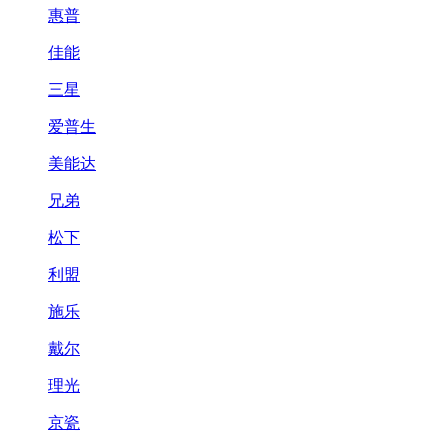
惠普
佳能
三星
爱普生
美能达
兄弟
松下
利盟
施乐
戴尔
理光
京瓷