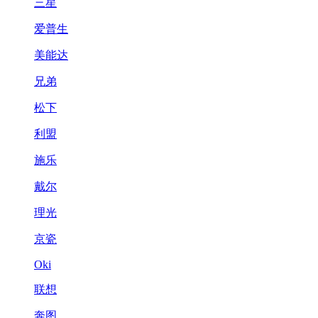
三星
爱普生
美能达
兄弟
松下
利盟
施乐
戴尔
理光
京瓷
Oki
联想
奔图