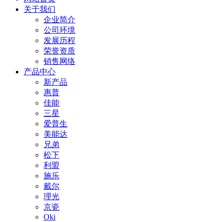
关于我们
企业简介
公司环境
发展历程
荣誉资质
销售网络
产品中心
新产品
惠普
佳能
三星
爱普生
美能达
兄弟
松下
利盟
施乐
戴尔
理光
京瓷
Oki