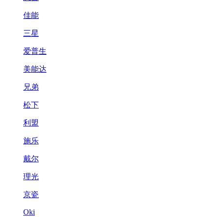
佳能
三星
爱普生
美能达
兄弟
松下
利盟
施乐
戴尔
理光
京瓷
Oki