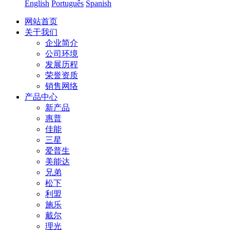
English
Português
Spanish
网站首页
关于我们
企业简介
公司环境
发展历程
荣誉资质
销售网络
产品中心
新产品
惠普
佳能
三星
爱普生
美能达
兄弟
松下
利盟
施乐
戴尔
理光