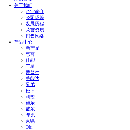
关于我们
企业简介
公司环境
发展历程
荣誉资质
销售网络
产品中心
新产品
惠普
佳能
三星
爱普生
美能达
兄弟
松下
利盟
施乐
戴尔
理光
京瓷
Oki