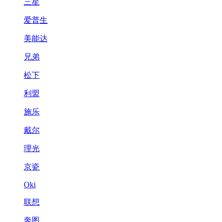
三星
爱普生
美能达
兄弟
松下
利盟
施乐
戴尔
理光
京瓷
Oki
联想
奔图