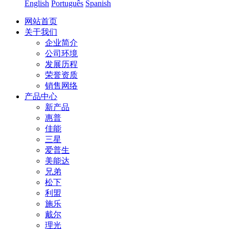
English
Português
Spanish
网站首页
关于我们
企业简介
公司环境
发展历程
荣誉资质
销售网络
产品中心
新产品
惠普
佳能
三星
爱普生
美能达
兄弟
松下
利盟
施乐
戴尔
理光