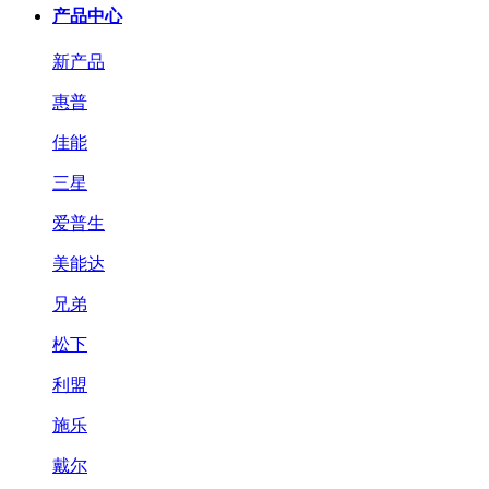
产品中心
新产品
惠普
佳能
三星
爱普生
美能达
兄弟
松下
利盟
施乐
戴尔