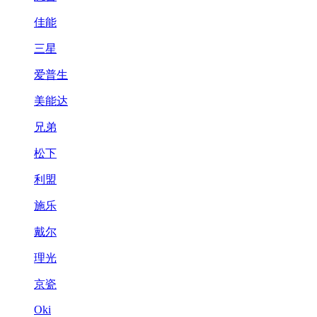
佳能
三星
爱普生
美能达
兄弟
松下
利盟
施乐
戴尔
理光
京瓷
Oki