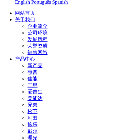
English
Português
Spanish
网站首页
关于我们
企业简介
公司环境
发展历程
荣誉资质
销售网络
产品中心
新产品
惠普
佳能
三星
爱普生
美能达
兄弟
松下
利盟
施乐
戴尔
理光