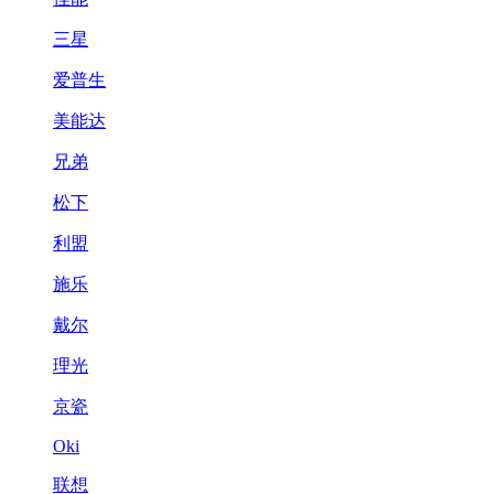
三星
爱普生
美能达
兄弟
松下
利盟
施乐
戴尔
理光
京瓷
Oki
联想