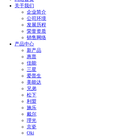
关于我们
企业简介
公司环境
发展历程
荣誉资质
销售网络
产品中心
新产品
惠普
佳能
三星
爱普生
美能达
兄弟
松下
利盟
施乐
戴尔
理光
京瓷
Oki