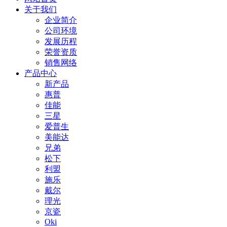
关于我们
企业简介
公司环境
发展历程
荣誉资质
销售网络
产品中心
新产品
惠普
佳能
三星
爱普生
美能达
兄弟
松下
利盟
施乐
戴尔
理光
京瓷
Oki