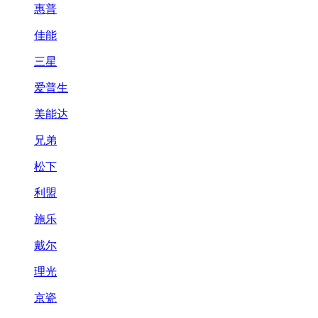
惠普
佳能
三星
爱普生
美能达
兄弟
松下
利盟
施乐
戴尔
理光
京瓷