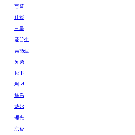
惠普
佳能
三星
爱普生
美能达
兄弟
松下
利盟
施乐
戴尔
理光
京瓷