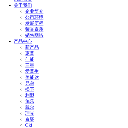
关于我们
企业简介
公司环境
发展历程
荣誉资质
销售网络
产品中心
新产品
惠普
佳能
三星
爱普生
美能达
兄弟
松下
利盟
施乐
戴尔
理光
京瓷
Oki