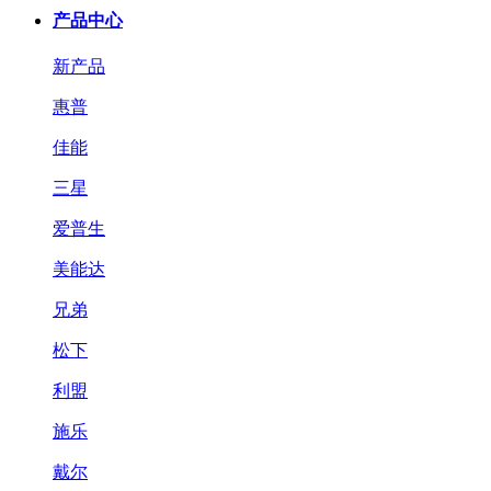
产品中心
新产品
惠普
佳能
三星
爱普生
美能达
兄弟
松下
利盟
施乐
戴尔