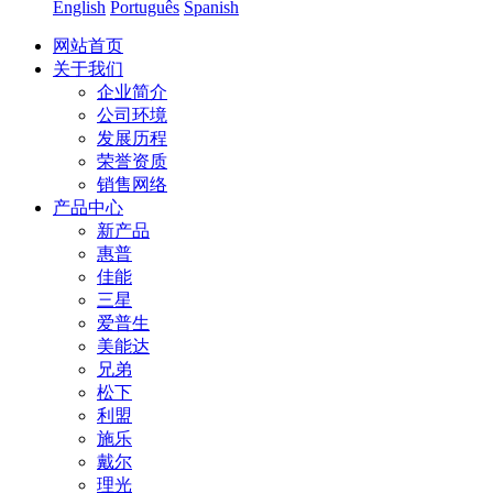
English
Português
Spanish
网站首页
关于我们
企业简介
公司环境
发展历程
荣誉资质
销售网络
产品中心
新产品
惠普
佳能
三星
爱普生
美能达
兄弟
松下
利盟
施乐
戴尔
理光