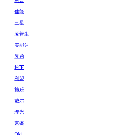
惠普
佳能
三星
爱普生
美能达
兄弟
松下
利盟
施乐
戴尔
理光
京瓷
Oki