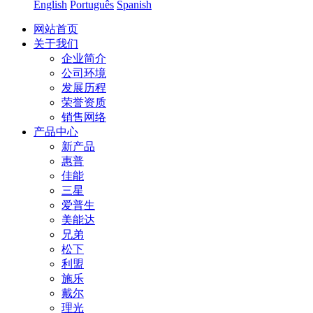
English
Português
Spanish
网站首页
关于我们
企业简介
公司环境
发展历程
荣誉资质
销售网络
产品中心
新产品
惠普
佳能
三星
爱普生
美能达
兄弟
松下
利盟
施乐
戴尔
理光