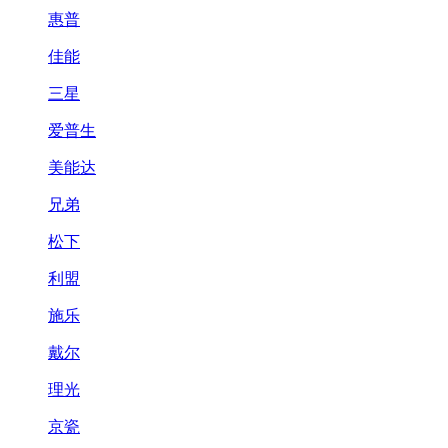
惠普
佳能
三星
爱普生
美能达
兄弟
松下
利盟
施乐
戴尔
理光
京瓷