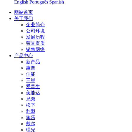
English
Português
Spanish
网站首页
关于我们
企业简介
公司环境
发展历程
荣誉资质
销售网络
产品中心
新产品
惠普
佳能
三星
爱普生
美能达
兄弟
松下
利盟
施乐
戴尔
理光