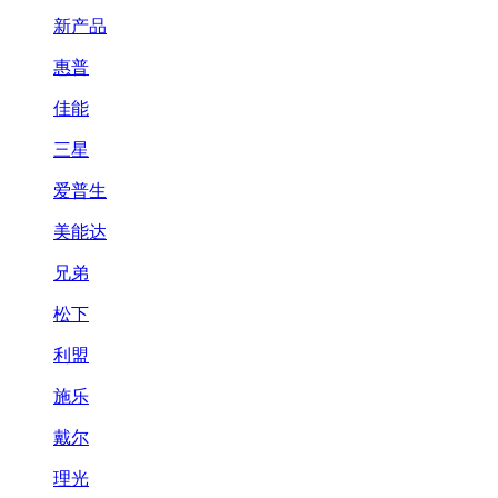
新产品
惠普
佳能
三星
爱普生
美能达
兄弟
松下
利盟
施乐
戴尔
理光