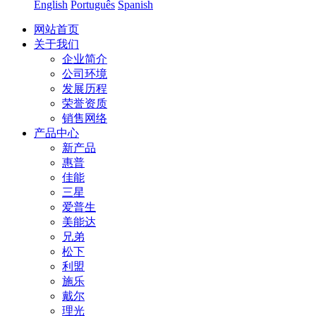
English
Português
Spanish
网站首页
关于我们
企业简介
公司环境
发展历程
荣誉资质
销售网络
产品中心
新产品
惠普
佳能
三星
爱普生
美能达
兄弟
松下
利盟
施乐
戴尔
理光