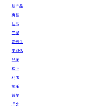
新产品
惠普
佳能
三星
爱普生
美能达
兄弟
松下
利盟
施乐
戴尔
理光