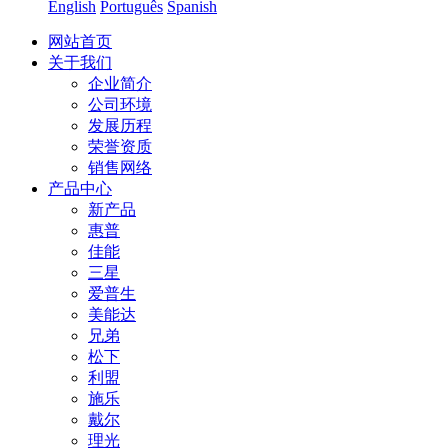
English
Português
Spanish
网站首页
关于我们
企业简介
公司环境
发展历程
荣誉资质
销售网络
产品中心
新产品
惠普
佳能
三星
爱普生
美能达
兄弟
松下
利盟
施乐
戴尔
理光