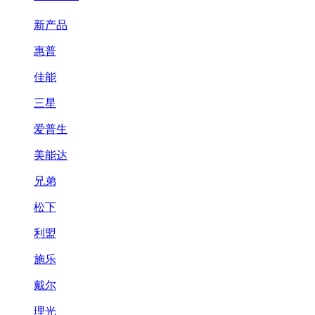
新产品
惠普
佳能
三星
爱普生
美能达
兄弟
松下
利盟
施乐
戴尔
理光