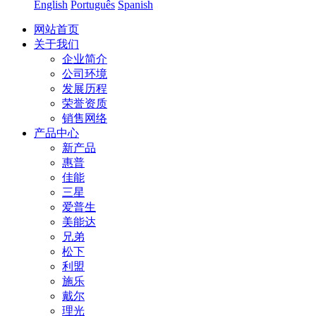
English
Português
Spanish
网站首页
关于我们
企业简介
公司环境
发展历程
荣誉资质
销售网络
产品中心
新产品
惠普
佳能
三星
爱普生
美能达
兄弟
松下
利盟
施乐
戴尔
理光