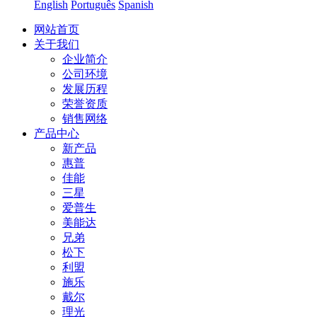
English
Português
Spanish
网站首页
关于我们
企业简介
公司环境
发展历程
荣誉资质
销售网络
产品中心
新产品
惠普
佳能
三星
爱普生
美能达
兄弟
松下
利盟
施乐
戴尔
理光