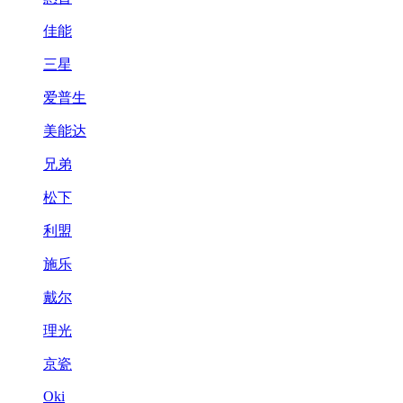
佳能
三星
爱普生
美能达
兄弟
松下
利盟
施乐
戴尔
理光
京瓷
Oki