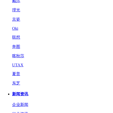
戴尔
理光
京瓷
Oki
联想
奔图
喀秋莎
UTAX
夏普
东芝
新闻资讯
企业新闻