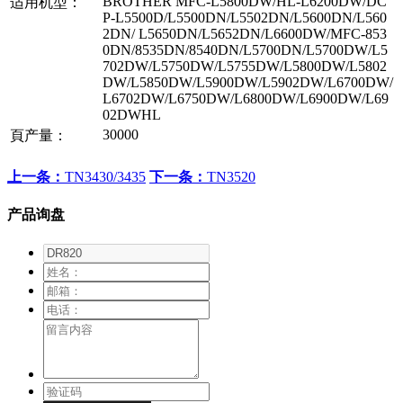
BROTHER MFC-L5800DW/HL-L6200DW/DC
适用机型：
P-L5500D/L5500DN/L5502DN/L5600DN/L560
2DN/ L5650DN/L5652DN/L6600DW/MFC-853
0DN/8535DN/8540DN/L5700DN/L5700DW/L5
702DW/L5750DW/L5755DW/L5800DW/L5802
DW/L5850DW/L5900DW/L5902DW/L6700DW/
L6702DW/L6750DW/L6800DW/L6900DW/L69
02DWHL
30000
頁产量：
上一条：
TN3430/3435
下一条：
TN3520
产品询盘