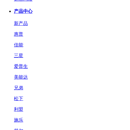
产品中心
新产品
惠普
佳能
三星
爱普生
美能达
兄弟
松下
利盟
施乐