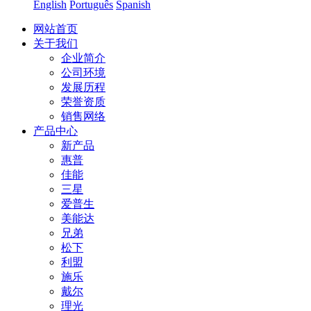
English
Português
Spanish
网站首页
关于我们
企业简介
公司环境
发展历程
荣誉资质
销售网络
产品中心
新产品
惠普
佳能
三星
爱普生
美能达
兄弟
松下
利盟
施乐
戴尔
理光