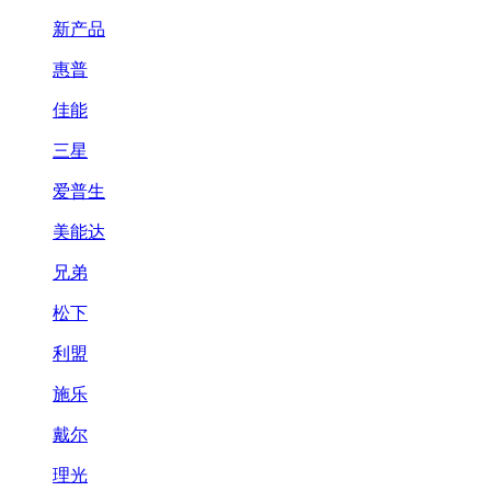
新产品
惠普
佳能
三星
爱普生
美能达
兄弟
松下
利盟
施乐
戴尔
理光