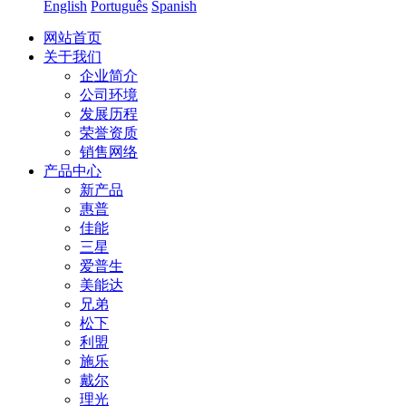
English
Português
Spanish
网站首页
关于我们
企业简介
公司环境
发展历程
荣誉资质
销售网络
产品中心
新产品
惠普
佳能
三星
爱普生
美能达
兄弟
松下
利盟
施乐
戴尔
理光