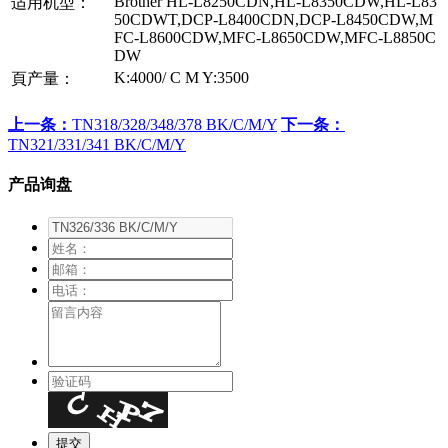
Brother HL-L8250CDN,HL-L8350CDW,HL-L83
适用机型：
50CDWT,DCP-L8400CDN,DCP-L8450CDW,M
FC-L8600CDW,MFC-L8650CDW,MFC-L8850C
DW
K:4000/ C M Y:3500
頁产量：
上一条：
TN318/328/348/378 BK/C/M/Y
下一条：
TN321/331/341 BK/C/M/Y
产品询盘