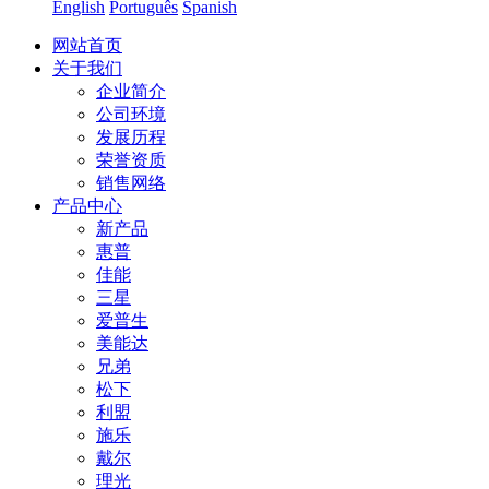
English
Português
Spanish
网站首页
关于我们
企业简介
公司环境
发展历程
荣誉资质
销售网络
产品中心
新产品
惠普
佳能
三星
爱普生
美能达
兄弟
松下
利盟
施乐
戴尔
理光