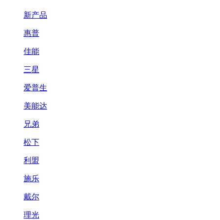
新产品
惠普
佳能
三星
爱普生
美能达
兄弟
松下
利盟
施乐
戴尔
理光