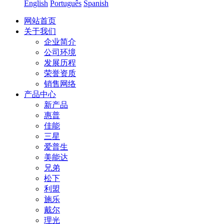
English
Português
Spanish
网站首页
关于我们
企业简介
公司环境
发展历程
荣誉资质
销售网络
产品中心
新产品
惠普
佳能
三星
爱普生
美能达
兄弟
松下
利盟
施乐
戴尔
理光