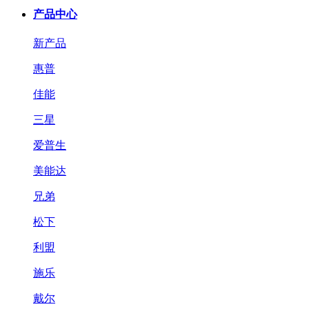
产品中心
新产品
惠普
佳能
三星
爱普生
美能达
兄弟
松下
利盟
施乐
戴尔